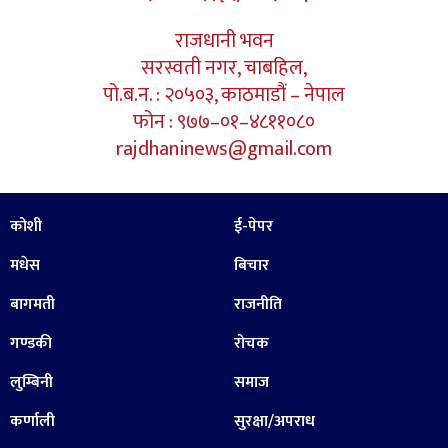
राजधानी भवन
सरस्वती नगर, चाबहिल,
पो.ब.न. : २०५०३, काठमाडौं – नेपाल
फोन : ९७७–०१–४८११०८०
rajdhaninews@gmail.com
कोशी
ई-पेपर
मधेस
बिचार
बागमती
राजनीति
गण्डकी
रोचक
लुम्बिनी
समाज
कर्णाली
सुरक्षा/अपराध