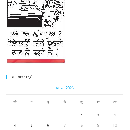
समाचार पात्रो
अगस्ट 2026
सो
मं
बु
बि
शु
श
आ
1
2
3
4
5
6
7
8
9
10