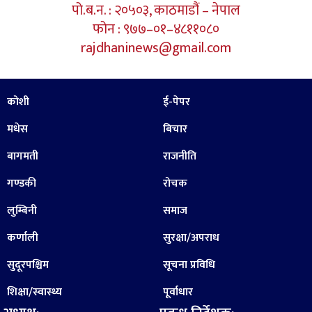
पो.ब.न. : २०५०३, काठमाडौं – नेपाल
फोन : ९७७–०१–४८११०८०
rajdhaninews@gmail.com
कोशी
ई-पेपर
मधेस
बिचार
बागमती
राजनीति
गण्डकी
रोचक
लुम्बिनी
समाज
कर्णाली
सुरक्षा/अपराध
सुदूरपश्चिम
सूचना प्रविधि
शिक्षा/स्वास्थ्य
पूर्वाधार