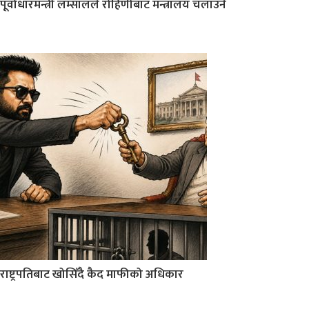
पूर्वाधारमन्त्री लम्सालले रोहिणीबाट मन्त्रालय चलाउने
राष्ट्रपतिबाट खोसिँदै कैद माफीको अधिकार