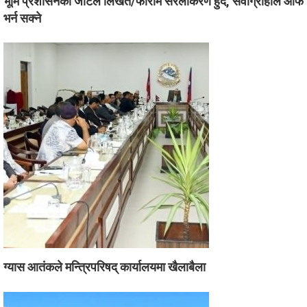
भूमि प्रशासनका जटिल लिखत/फाराम सरलीकरण हुँदै, सेवाग्राहीले आफैँ
भर्न सक्ने
ग्यास आतंकले मन्त्रिपरिषद् कार्यालयमा खैलाबैला