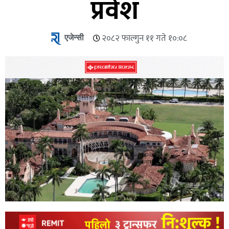
प्रवेश
एजेन्सी
२०८२ फाल्गुन ११ गते १०:०८