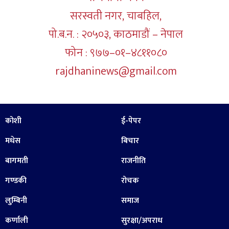
सरस्वती नगर, चाबहिल,
पो.ब.न. : २०५०३, काठमाडौं – नेपाल
फोन : ९७७–०१–४८११०८०
rajdhaninews@gmail.com
कोशी
ई-पेपर
मधेस
बिचार
बागमती
राजनीति
गण्डकी
रोचक
लुम्बिनी
समाज
कर्णाली
सुरक्षा/अपराध