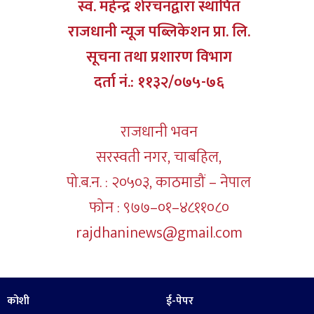
स्व. महेन्द्र शेरचनद्वारा स्थापित
राजधानी न्यूज पब्लिकेशन प्रा. लि.
सूचना तथा प्रशारण विभाग
दर्ता नं.: ११३२/०७५-७६
राजधानी भवन
सरस्वती नगर, चाबहिल,
पो.ब.न. : २०५०३, काठमाडौं – नेपाल
फोन : ९७७–०१–४८११०८०
rajdhaninews@gmail.com
कोशी
ई-पेपर