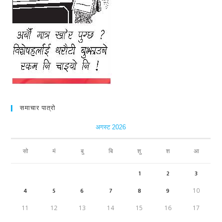
समाचार पात्रो
अगस्ट 2026
सो
मं
बु
बि
शु
श
आ
1
2
3
4
5
6
7
8
9
10
11
12
13
14
15
16
17