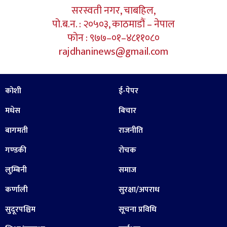
सरस्वती नगर, चाबहिल,
पो.ब.न. : २०५०३, काठमाडौं – नेपाल
फोन : ९७७–०१–४८११०८०
rajdhaninews@gmail.com
कोशी
ई-पेपर
मधेस
बिचार
बागमती
राजनीति
गण्डकी
रोचक
लुम्बिनी
समाज
कर्णाली
सुरक्षा/अपराध
सुदूरपश्चिम
सूचना प्रविधि