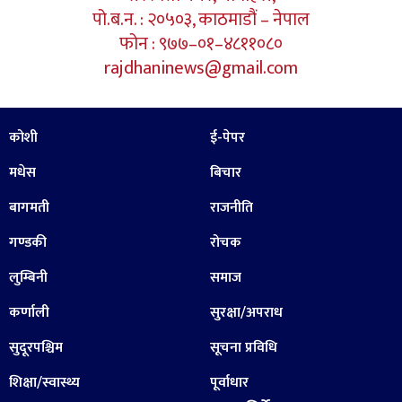
पो.ब.न. : २०५०३, काठमाडौं – नेपाल
फोन : ९७७–०१–४८११०८०
rajdhaninews@gmail.com
कोशी
ई-पेपर
मधेस
बिचार
बागमती
राजनीति
गण्डकी
रोचक
लुम्बिनी
समाज
कर्णाली
सुरक्षा/अपराध
सुदूरपश्चिम
सूचना प्रविधि
शिक्षा/स्वास्थ्य
पूर्वाधार