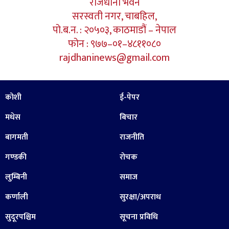
राजधानी भवन
सरस्वती नगर, चाबहिल,
पो.ब.न. : २०५०३, काठमाडौं – नेपाल
फोन : ९७७–०१–४८११०८०
rajdhaninews@gmail.com
कोशी
ई-पेपर
मधेस
बिचार
बागमती
राजनीति
गण्डकी
रोचक
लुम्बिनी
समाज
कर्णाली
सुरक्षा/अपराध
सुदूरपश्चिम
सूचना प्रविधि