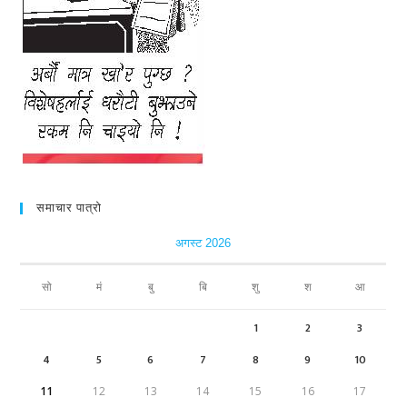
समाचार पात्रो
अगस्ट 2026
सो
मं
बु
बि
शु
श
आ
1
2
3
4
5
6
7
8
9
10
11
12
13
14
15
16
17