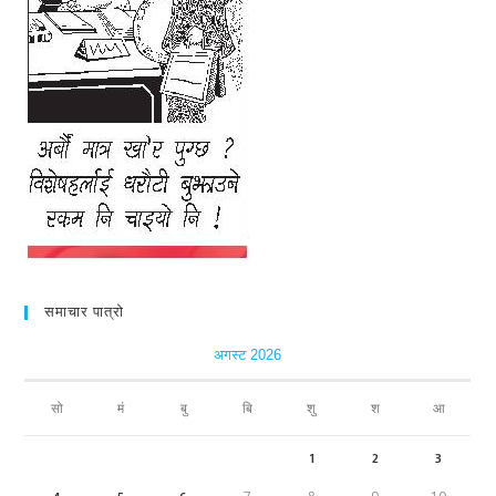
समाचार पात्रो
अगस्ट 2026
सो
मं
बु
बि
शु
श
आ
1
2
3