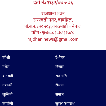
दर्ता नं.: ११३२/०७५-७६
राजधानी भवन
सरस्वती नगर, चाबहिल,
पो.ब.न. : २०५०३, काठमाडौं – नेपाल
फोन : ९७७–०१–४८११०८०
rajdhaninews@gmail.com
कोशी
ई-पेपर
मधेस
बिचार
बागमती
राजनीति
गण्डकी
रोचक
लुम्बिनी
समाज
कर्णाली
सुरक्षा/अपराध