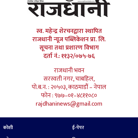
स्व. महेन्द्र शेरचनद्वारा स्थापित
राजधानी न्यूज पब्लिकेशन प्रा. लि.
सूचना तथा प्रशारण विभाग
दर्ता नं.: ११३२/०७५-७६
राजधानी भवन
सरस्वती नगर, चाबहिल,
पो.ब.न. : २०५०३, काठमाडौं – नेपाल
फोन : ९७७–०१–४८११०८०
rajdhaninews@gmail.com
कोशी
ई-पेपर