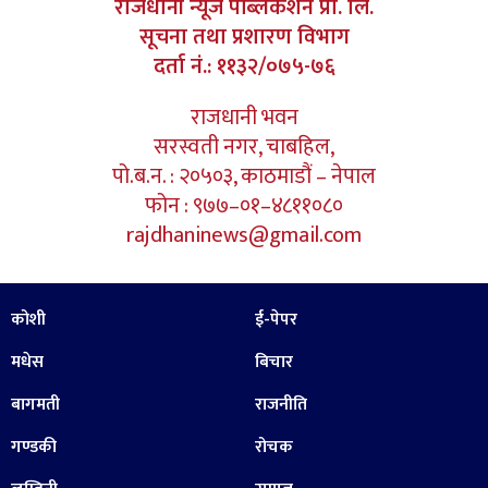
राजधानी न्यूज पब्लिकेशन प्रा. लि.
सूचना तथा प्रशारण विभाग
दर्ता नं.: ११३२/०७५-७६
राजधानी भवन
सरस्वती नगर, चाबहिल,
पो.ब.न. : २०५०३, काठमाडौं – नेपाल
फोन : ९७७–०१–४८११०८०
rajdhaninews@gmail.com
कोशी
ई-पेपर
मधेस
बिचार
बागमती
राजनीति
गण्डकी
रोचक