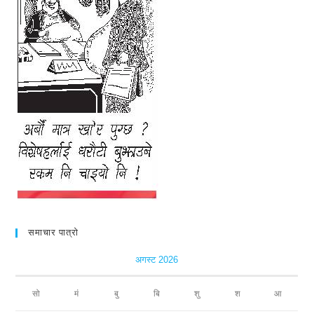
समाचार पात्रो
अगस्ट 2026
सो
मं
बु
बि
शु
श
आ