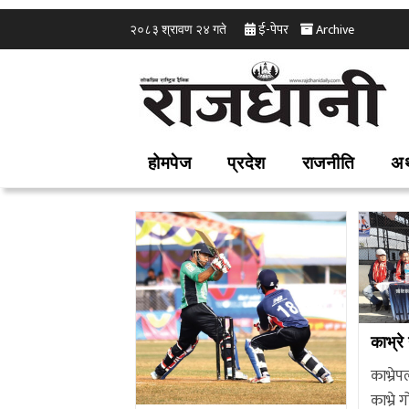
ई-पेपर
Archive
२०८३ श्रावण २४ गते
होमपेज
प्रदेश
राजनीति
अर
काभ्रे
काभ्रेप
काभ्रे