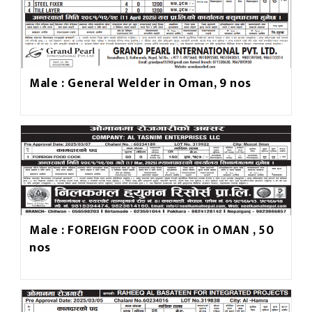
Male : General Welder in Oman, 9 nos
Male : FOREIGN FOOD COOK in OMAN , 50
nos