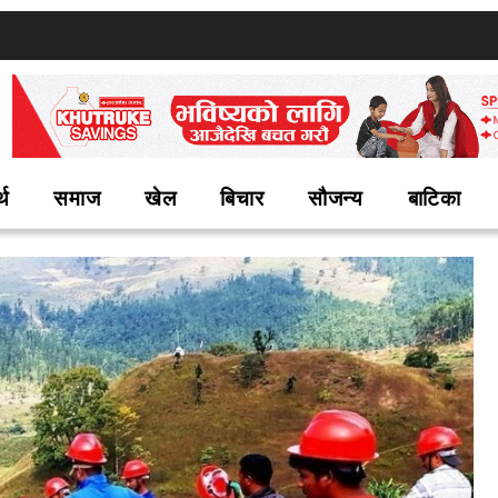
्थ
समाज
खेल
बिचार
सौजन्य
बाटिका