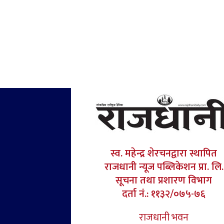
स्व. महेन्द्र शेरचनद्वारा स्थापित
राजधानी न्यूज पब्लिकेशन प्रा. लि.
सूचना तथा प्रशारण विभाग
दर्ता नं.: ११३२/०७५-७६
राजधानी भवन