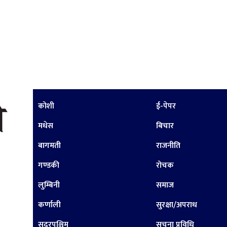
कोशी
ई-पेपर
मधेस
बिचार
बागमती
राजनीति
गण्डकी
रोचक
लुम्बिनी
समाज
कर्णाली
सुरक्षा/अपराध
सुदूरपश्चिम
सूचना प्रविधि