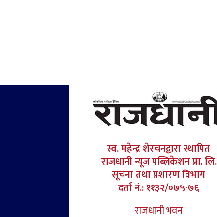
स्व. महेन्द्र शेरचनद्वारा स्थापित
राजधानी न्यूज पब्लिकेशन प्रा. लि.
सूचना तथा प्रशारण विभाग
दर्ता नं.: ११३२/०७५-७६
राजधानी भवन