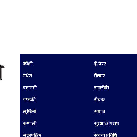
कोशी
ई-पेपर
मधेस
बिचार
बागमती
राजनीति
गण्डकी
रोचक
लुम्बिनी
समाज
कर्णाली
सुरक्षा/अपराध
सुदूरपश्चिम
सूचना प्रविधि