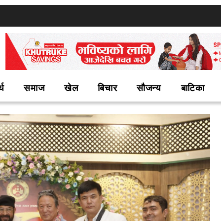
्थ
समाज
खेल
बिचार
सौजन्य
बाटिका