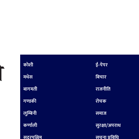
कोशी
ई-पेपर
मधेस
बिचार
बागमती
राजनीति
गण्डकी
रोचक
लुम्बिनी
समाज
कर्णाली
सुरक्षा/अपराध
सुदूरपश्चिम
सूचना प्रविधि