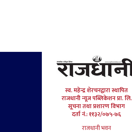
स्व. महेन्द्र शेरचनद्वारा स्थापित
राजधानी न्यूज पब्लिकेशन प्रा. लि.
सूचना तथा प्रशारण विभाग
दर्ता नं.: ११३२/०७५-७६
राजधानी भवन