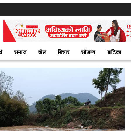
्थ
समाज
खेल
बिचार
सौजन्य
बाटिका