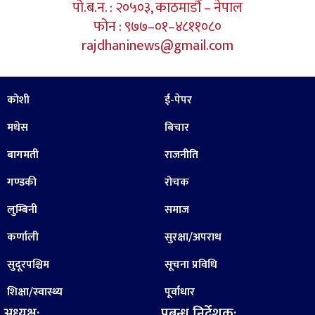
पो.ब.न. : २०५०३, काठमाडौं – नेपाल
फोन : ९७७–०१–४८११०८०
rajdhaninews@gmail.com
कोशी
ई-पेपर
मधेस
बिचार
बागमती
राजनीति
गण्डकी
रोचक
लुम्बिनी
समाज
कर्णाली
सुरक्षा/अपराध
सुदूरपश्चिम
सूचना प्रविधि
शिक्षा/स्वास्थ्य
पूर्वाधार
अध्यक्ष:
प्रबन्ध निर्देशक: