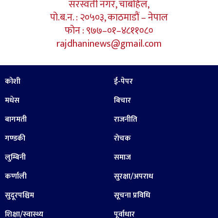
सरस्वती नगर, चाबहिल,
पो.ब.न. : २०५०३, काठमाडौं – नेपाल
फोन : ९७७–०१–४८११०८०
rajdhaninews@gmail.com
कोशी
ई-पेपर
मधेस
बिचार
बागमती
राजनीति
गण्डकी
रोचक
लुम्बिनी
समाज
कर्णाली
सुरक्षा/अपराध
सुदूरपश्चिम
सूचना प्रविधि
शिक्षा/स्वास्थ्य
पूर्वाधार