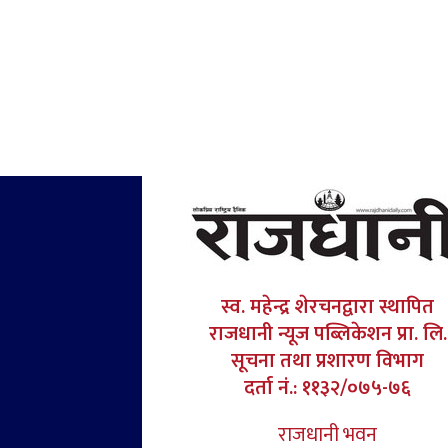
स्व. महेन्द्र शेरचनद्वारा स्थापित
राजधानी न्यूज पब्लिकेशन प्रा. लि.
सूचना तथा प्रशारण विभाग
दर्ता नं.: ११३२/०७५-७६
राजधानी भवन