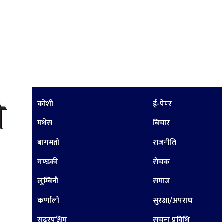
कोशी
ई-पेपर
मधेस
बिचार
बागमती
राजनीति
गण्डकी
रोचक
लुम्बिनी
समाज
कर्णाली
सुरक्षा/अपराध
सुदूरपश्चिम
सूचना प्रविधि