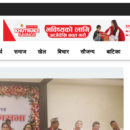
्थ
समाज
खेल
बिचार
सौजन्य
बाटिका