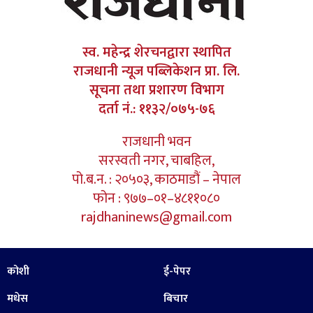
स्व. महेन्द्र शेरचनद्वारा स्थापित
राजधानी न्यूज पब्लिकेशन प्रा. लि.
सूचना तथा प्रशारण विभाग
दर्ता नं.: ११३२/०७५-७६
राजधानी भवन
सरस्वती नगर, चाबहिल,
पो.ब.न. : २०५०३, काठमाडौं – नेपाल
फोन : ९७७–०१–४८११०८०
rajdhaninews@gmail.com
कोशी
ई-पेपर
मधेस
बिचार