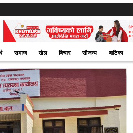
्थ
समाज
खेल
बिचार
सौजन्य
बाटिका