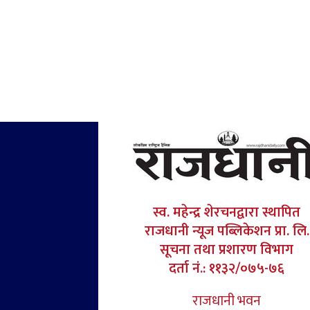
स्व. महेन्द्र शेरचनद्वारा स्थापित
राजधानी न्यूज पब्लिकेशन प्रा. लि.
सूचना तथा प्रशारण विभाग
दर्ता नं.: ११३२/०७५-७६
राजधानी भवन