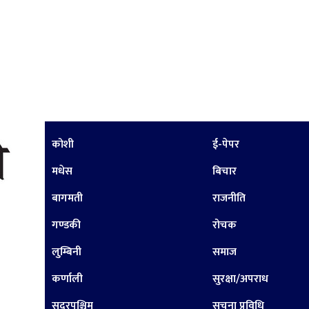
कोशी
ई-पेपर
मधेस
बिचार
बागमती
राजनीति
गण्डकी
रोचक
लुम्बिनी
समाज
कर्णाली
सुरक्षा/अपराध
सुदूरपश्चिम
सूचना प्रविधि