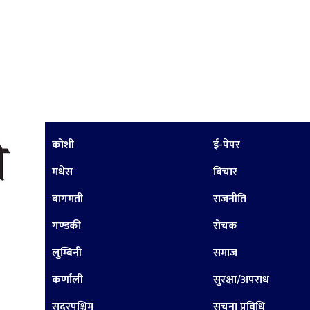
कोशी
ई-पेपर
मधेस
बिचार
बागमती
राजनीति
गण्डकी
रोचक
लुम्बिनी
समाज
कर्णाली
सुरक्षा/अपराध
सुदूरपश्चिम
सूचना प्रविधि