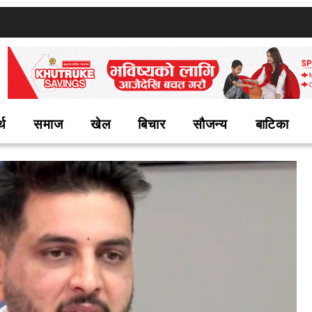
्थ
समाज
खेल
बिचार
सौजन्य
बाटिका