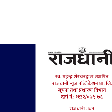
स्व. महेन्द्र शेरचनद्वारा स्थापित
राजधानी न्यूज पब्लिकेशन प्रा. लि.
सूचना तथा प्रशारण विभाग
दर्ता नं.: ११३२/०७५-७६
राजधानी भवन