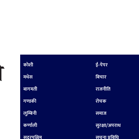
कोशी
ई-पेपर
मधेस
बिचार
बागमती
राजनीति
गण्डकी
रोचक
लुम्बिनी
समाज
कर्णाली
सुरक्षा/अपराध
सुदूरपश्चिम
सूचना प्रविधि