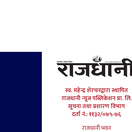
स्व. महेन्द्र शेरचनद्वारा स्थापित
राजधानी न्यूज पब्लिकेशन प्रा. लि.
सूचना तथा प्रशारण विभाग
दर्ता नं.: ११३२/०७५-७६
राजधानी भवन