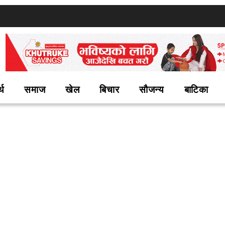
्थ
समाज
खेल
बिचार
सौजन्य
बाटिका