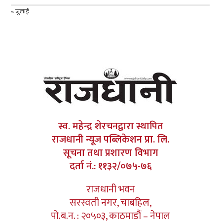
« जुलाई
स्व. महेन्द्र शेरचनद्वारा स्थापित
राजधानी न्यूज पब्लिकेशन प्रा. लि.
सूचना तथा प्रशारण विभाग
दर्ता नं.: ११३२/०७५-७६
राजधानी भवन
सरस्वती नगर, चाबहिल,
पो.ब.न. : २०५०३, काठमाडौं – नेपाल