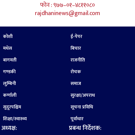
फोन : ९७७–०१–४८११०८०
rajdhaninews@gmail.com
कोशी
ई-पेपर
मधेस
बिचार
बागमती
राजनीति
गण्डकी
रोचक
लुम्बिनी
समाज
कर्णाली
सुरक्षा/अपराध
सुदूरपश्चिम
सूचना प्रविधि
शिक्षा/स्वास्थ्य
पूर्वाधार
अध्यक्ष:
प्रबन्ध निर्देशक: