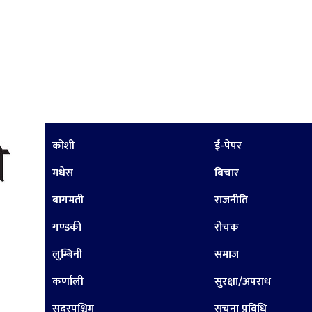
कोशी
ई-पेपर
मधेस
बिचार
बागमती
राजनीति
गण्डकी
रोचक
लुम्बिनी
समाज
कर्णाली
सुरक्षा/अपराध
सुदूरपश्चिम
सूचना प्रविधि