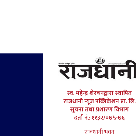
स्व. महेन्द्र शेरचनद्वारा स्थापित
राजधानी न्यूज पब्लिकेशन प्रा. लि.
सूचना तथा प्रशारण विभाग
दर्ता नं.: ११३२/०७५-७६
राजधानी भवन