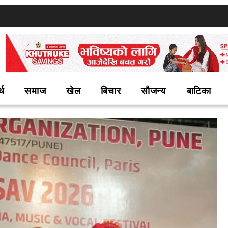
्थ
समाज
खेल
बिचार
सौजन्य
बाटिका