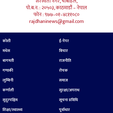
सरस्वती नगर, चाबहिल,
पो.ब.न. : २०५०३, काठमाडौं – नेपाल
फोन : ९७७–०१–४८११०८०
rajdhaninews@gmail.com
कोशी
ई-पेपर
मधेस
बिचार
बागमती
राजनीति
गण्डकी
रोचक
लुम्बिनी
समाज
कर्णाली
सुरक्षा/अपराध
सुदूरपश्चिम
सूचना प्रविधि
शिक्षा/स्वास्थ्य
पूर्वाधार