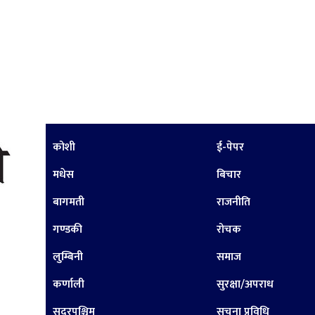
कोशी
ई-पेपर
मधेस
बिचार
बागमती
राजनीति
गण्डकी
रोचक
लुम्बिनी
समाज
कर्णाली
सुरक्षा/अपराध
सुदूरपश्चिम
सूचना प्रविधि