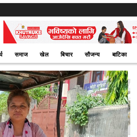
्थ
समाज
खेल
बिचार
सौजन्य
बाटिका