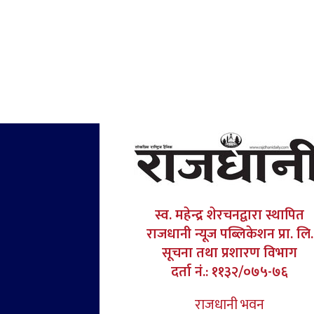
स्व. महेन्द्र शेरचनद्वारा स्थापित
राजधानी न्यूज पब्लिकेशन प्रा. लि.
सूचना तथा प्रशारण विभाग
दर्ता नं.: ११३२/०७५-७६
राजधानी भवन