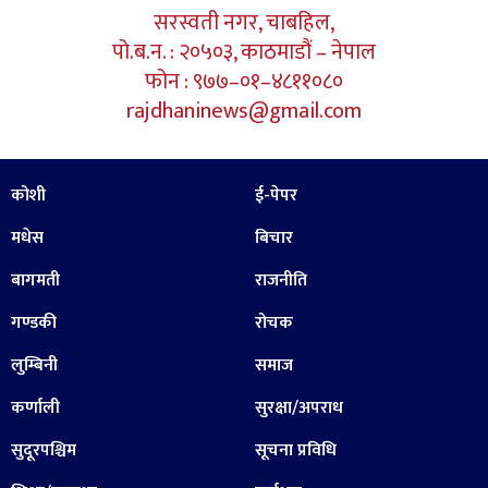
सरस्वती नगर, चाबहिल,
पो.ब.न. : २०५०३, काठमाडौं – नेपाल
फोन : ९७७–०१–४८११०८०
rajdhaninews@gmail.com
कोशी
ई-पेपर
मधेस
बिचार
बागमती
राजनीति
गण्डकी
रोचक
लुम्बिनी
समाज
कर्णाली
सुरक्षा/अपराध
सुदूरपश्चिम
सूचना प्रविधि