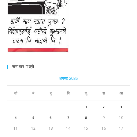
समाचार पात्रो
अगस्ट 2026
सो
मं
बु
बि
शु
श
आ
1
2
3
4
5
6
7
8
9
10
11
12
13
14
15
16
17