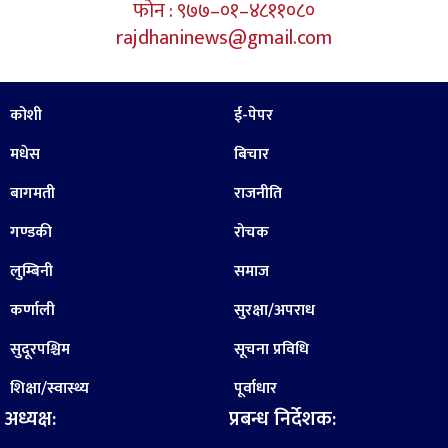
फोन : ९७७–०१–४८११०८०
rajdhaninews@gmail.com
कोशी
ई-पेपर
मधेस
बिचार
बागमती
राजनीति
गण्डकी
रोचक
लुम्बिनी
समाज
कर्णाली
सुरक्षा/अपराध
सुदूरपश्चिम
सूचना प्रविधि
शिक्षा/स्वास्थ्य
पूर्वाधार
अध्यक्ष:
प्रबन्ध निर्देशक: