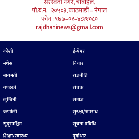
सरस्वती नगर, चाबहिल,
पो.ब.न. : २०५०३, काठमाडौं – नेपाल
फोन : ९७७–०१–४८११०८०
rajdhaninews@gmail.com
कोशी
ई-पेपर
मधेस
बिचार
बागमती
राजनीति
गण्डकी
रोचक
लुम्बिनी
समाज
कर्णाली
सुरक्षा/अपराध
सुदूरपश्चिम
सूचना प्रविधि
शिक्षा/स्वास्थ्य
पूर्वाधार