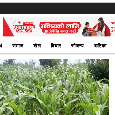
्थ
समाज
खेल
बिचार
सौजन्य
बाटिका