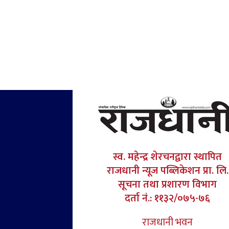
स्व. महेन्द्र शेरचनद्वारा स्थापित
राजधानी न्यूज पब्लिकेशन प्रा. लि.
सूचना तथा प्रशारण विभाग
दर्ता नं.: ११३२/०७५-७६
राजधानी भवन