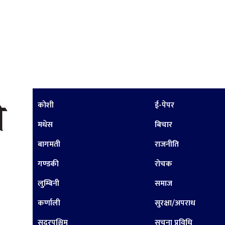
कोशी
ई-पेपर
मधेस
बिचार
बागमती
राजनीति
गण्डकी
रोचक
लुम्बिनी
समाज
कर्णाली
सुरक्षा/अपराध
सुदूरपश्चिम
सूचना प्रविधि