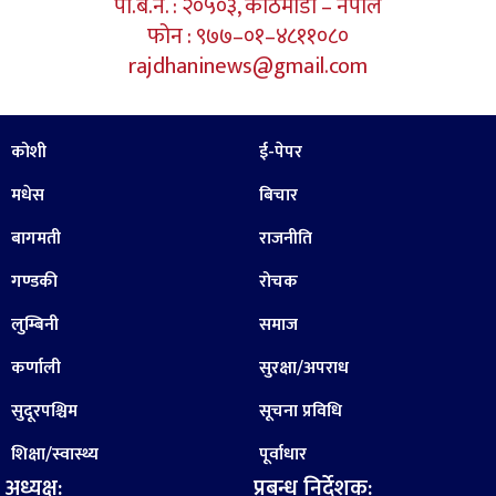
पो.ब.न. : २०५०३, काठमाडौं – नेपाल
फोन : ९७७–०१–४८११०८०
rajdhaninews@gmail.com
कोशी
ई-पेपर
मधेस
बिचार
बागमती
राजनीति
गण्डकी
रोचक
लुम्बिनी
समाज
कर्णाली
सुरक्षा/अपराध
सुदूरपश्चिम
सूचना प्रविधि
शिक्षा/स्वास्थ्य
पूर्वाधार
अध्यक्ष:
प्रबन्ध निर्देशक: