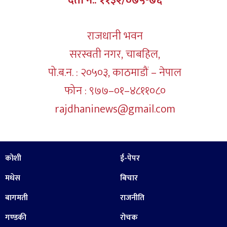
दर्ता नं.: ११३२/०७५-७६
राजधानी भवन
सरस्वती नगर, चाबहिल,
पो.ब.न. : २०५०३, काठमाडौं – नेपाल
फोन : ९७७–०१–४८११०८०
rajdhaninews@gmail.com
कोशी
ई-पेपर
मधेस
बिचार
बागमती
राजनीति
गण्डकी
रोचक