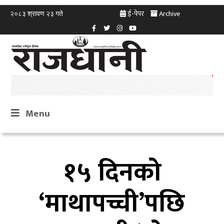
ई-पेपर
Archive
२०८३ श्रावण २३ गते
Menu
१५ दिनको
‘माथापच्ची’पछि