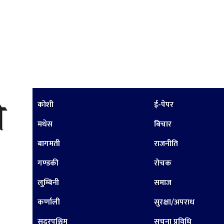
कोशी
ई-पेपर
मधेस
बिचार
बागमती
राजनीति
गण्डकी
रोचक
लुम्बिनी
समाज
कर्णाली
सुरक्षा/अपराध
सुदूरपश्चिम
सूचना प्रविधि