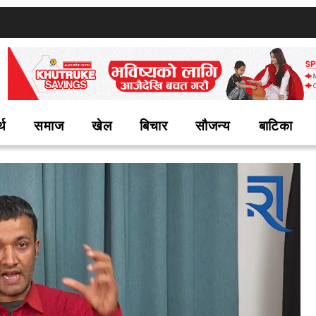
्थ
समाज
खेल
बिचार
सौजन्य
बाटिका