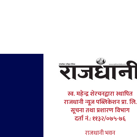
स्व. महेन्द्र शेरचनद्वारा स्थापित
राजधानी न्यूज पब्लिकेशन प्रा. लि.
सूचना तथा प्रशारण विभाग
दर्ता नं.: ११३२/०७५-७६
राजधानी भवन