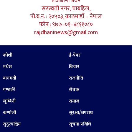
राजधानी भवन
सरस्वती नगर, चाबहिल,
पो.ब.न. : २०५०३, काठमाडौं – नेपाल
फोन : ९७७–०१–४८११०८०
rajdhaninews@gmail.com
कोशी
ई-पेपर
मधेस
बिचार
बागमती
राजनीति
गण्डकी
रोचक
लुम्बिनी
समाज
कर्णाली
सुरक्षा/अपराध
सुदूरपश्चिम
सूचना प्रविधि