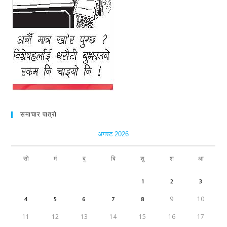
समाचार पात्रो
अगस्ट 2026
सो
मं
बु
बि
शु
श
आ
1
2
3
4
5
6
7
8
9
10
11
12
13
14
15
16
17