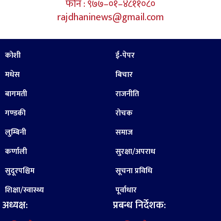
फोन : ९७७–०१–४८११०८०
rajdhaninews@gmail.com
कोशी
ई-पेपर
मधेस
बिचार
बागमती
राजनीति
गण्डकी
रोचक
लुम्बिनी
समाज
कर्णाली
सुरक्षा/अपराध
सुदूरपश्चिम
सूचना प्रविधि
शिक्षा/स्वास्थ्य
पूर्वाधार
अध्यक्ष:
प्रबन्ध निर्देशक: