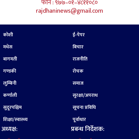
फोन : ९७७–०१–४८११०८०
rajdhaninews@gmail.com
कोशी
ई-पेपर
मधेस
बिचार
बागमती
राजनीति
गण्डकी
रोचक
लुम्बिनी
समाज
कर्णाली
सुरक्षा/अपराध
सुदूरपश्चिम
सूचना प्रविधि
शिक्षा/स्वास्थ्य
पूर्वाधार
अध्यक्ष:
प्रबन्ध निर्देशक: