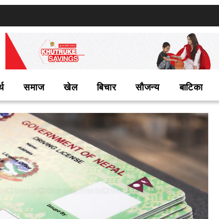
्थ
समाज
खेल
बिचार
सौजन्य
बाटिका