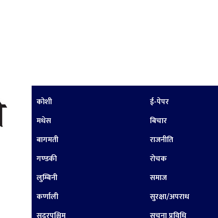
कोशी
ई-पेपर
मधेस
बिचार
बागमती
राजनीति
गण्डकी
रोचक
लुम्बिनी
समाज
कर्णाली
सुरक्षा/अपराध
सुदूरपश्चिम
सूचना प्रविधि