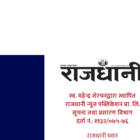
स्व. महेन्द्र शेरचनद्वारा स्थापित
राजधानी न्यूज पब्लिकेशन प्रा. लि.
सूचना तथा प्रशारण विभाग
दर्ता नं.: ११३२/०७५-७६
राजधानी भवन