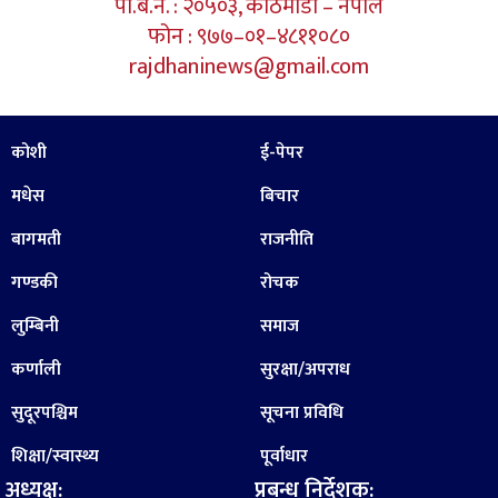
पो.ब.न. : २०५०३, काठमाडौं – नेपाल
फोन : ९७७–०१–४८११०८०
rajdhaninews@gmail.com
कोशी
ई-पेपर
मधेस
बिचार
बागमती
राजनीति
गण्डकी
रोचक
लुम्बिनी
समाज
कर्णाली
सुरक्षा/अपराध
सुदूरपश्चिम
सूचना प्रविधि
शिक्षा/स्वास्थ्य
पूर्वाधार
अध्यक्ष:
प्रबन्ध निर्देशक: