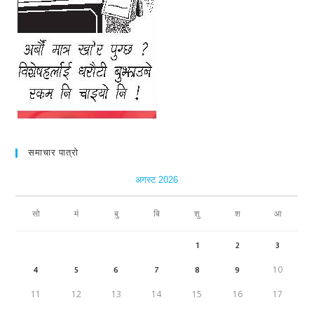
समाचार पात्रो
अगस्ट 2026
सो
मं
बु
बि
शु
श
आ
1
2
3
4
5
6
7
8
9
10
11
12
13
14
15
16
17