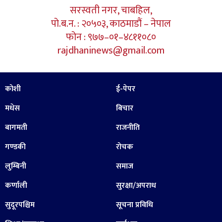
सरस्वती नगर, चाबहिल,
पो.ब.न. : २०५०३, काठमाडौं – नेपाल
फोन : ९७७–०१–४८११०८०
rajdhaninews@gmail.com
कोशी
ई-पेपर
मधेस
बिचार
बागमती
राजनीति
गण्डकी
रोचक
लुम्बिनी
समाज
कर्णाली
सुरक्षा/अपराध
सुदूरपश्चिम
सूचना प्रविधि