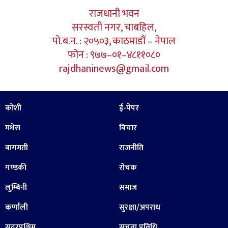
राजधानी भवन
सरस्वती नगर, चाबहिल,
पो.ब.न. : २०५०३, काठमाडौं – नेपाल
फोन : ९७७–०१–४८११०८०
rajdhaninews@gmail.com
कोशी
ई-पेपर
मधेस
बिचार
बागमती
राजनीति
गण्डकी
रोचक
लुम्बिनी
समाज
कर्णाली
सुरक्षा/अपराध
सुदूरपश्चिम
सूचना प्रविधि