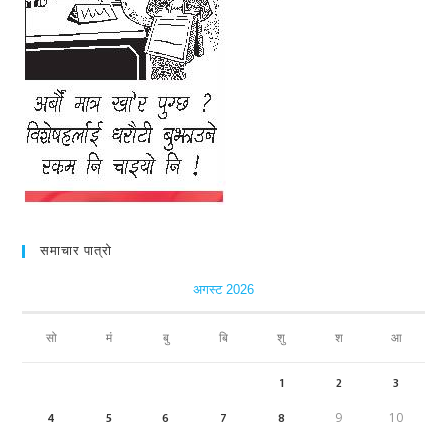
समाचार पात्रो
अगस्ट 2026
सो
मं
बु
बि
शु
श
आ
1
2
3
4
5
6
7
8
9
10