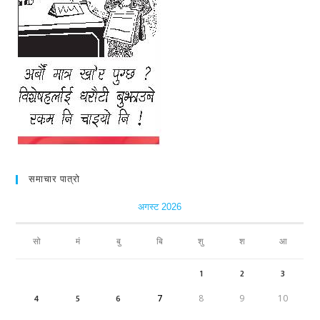
समाचार पात्रो
अगस्ट 2026
सो
मं
बु
बि
शु
श
आ
1
2
3
4
5
6
7
8
9
10