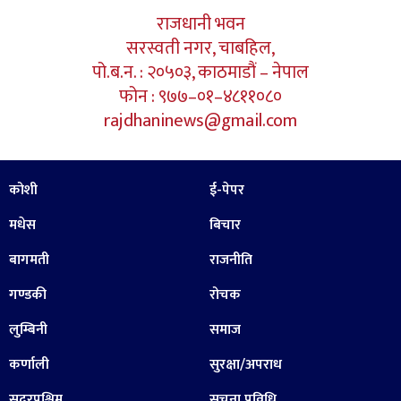
राजधानी भवन
सरस्वती नगर, चाबहिल,
पो.ब.न. : २०५०३, काठमाडौं – नेपाल
फोन : ९७७–०१–४८११०८०
rajdhaninews@gmail.com
कोशी
ई-पेपर
मधेस
बिचार
बागमती
राजनीति
गण्डकी
रोचक
लुम्बिनी
समाज
कर्णाली
सुरक्षा/अपराध
सुदूरपश्चिम
सूचना प्रविधि