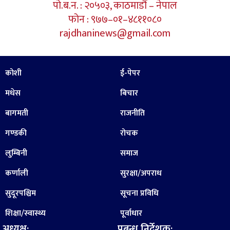
पो.ब.न. : २०५०३, काठमाडौं – नेपाल
फोन : ९७७–०१–४८११०८०
rajdhaninews@gmail.com
कोशी
ई-पेपर
मधेस
बिचार
बागमती
राजनीति
गण्डकी
रोचक
लुम्बिनी
समाज
कर्णाली
सुरक्षा/अपराध
सुदूरपश्चिम
सूचना प्रविधि
शिक्षा/स्वास्थ्य
पूर्वाधार
अध्यक्ष:
प्रबन्ध निर्देशक: