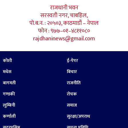
राजधानी भवन
सरस्वती नगर, चाबहिल,
पो.ब.न. : २०५०३, काठमाडौं – नेपाल
फोन : ९७७–०१–४८११०८०
rajdhaninews@gmail.com
कोशी
ई-पेपर
मधेस
बिचार
बागमती
राजनीति
गण्डकी
रोचक
लुम्बिनी
समाज
कर्णाली
सुरक्षा/अपराध
सुदूरपश्चिम
सूचना प्रविधि