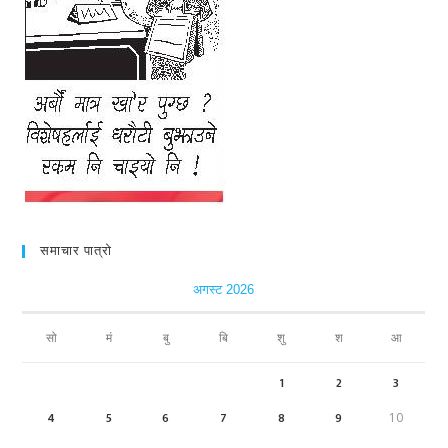
समाचार पात्रो
अगस्ट 2026
सो
मं
बु
बि
शु
श
आ
1
2
3
4
5
6
7
8
9
10