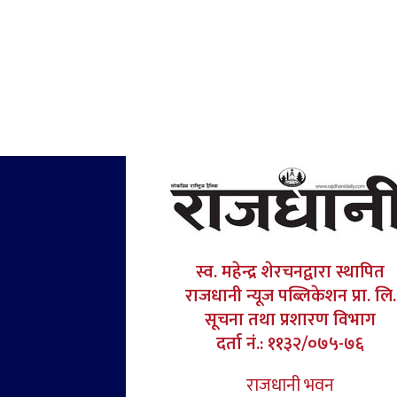
स्व. महेन्द्र शेरचनद्वारा स्थापित
राजधानी न्यूज पब्लिकेशन प्रा. लि.
सूचना तथा प्रशारण विभाग
दर्ता नं.: ११३२/०७५-७६
राजधानी भवन