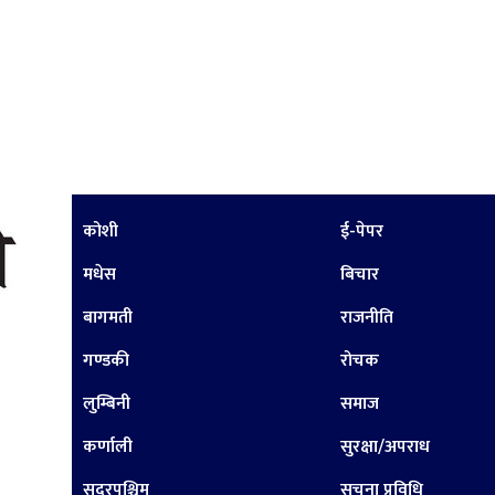
कोशी
ई-पेपर
मधेस
बिचार
बागमती
राजनीति
गण्डकी
रोचक
लुम्बिनी
समाज
कर्णाली
सुरक्षा/अपराध
सुदूरपश्चिम
सूचना प्रविधि