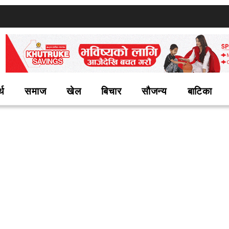
्थ
समाज
खेल
बिचार
सौजन्य
बाटिका