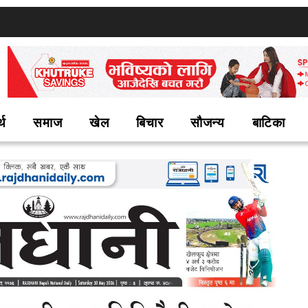
्थ
समाज
खेल
बिचार
सौजन्य
बाटिका