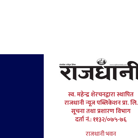
स्व. महेन्द्र शेरचनद्वारा स्थापित
राजधानी न्यूज पब्लिकेशन प्रा. लि.
सूचना तथा प्रशारण विभाग
दर्ता नं.: ११३२/०७५-७६
राजधानी भवन