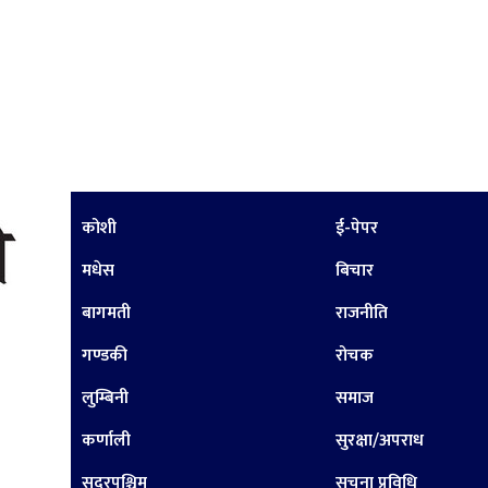
कोशी
ई-पेपर
मधेस
बिचार
बागमती
राजनीति
गण्डकी
रोचक
लुम्बिनी
समाज
कर्णाली
सुरक्षा/अपराध
सुदूरपश्चिम
सूचना प्रविधि