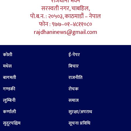
राजधानी भवन
सरस्वती नगर, चाबहिल,
पो.ब.न. : २०५०३, काठमाडौं – नेपाल
फोन : ९७७–०१–४८११०८०
rajdhaninews@gmail.com
कोशी
ई-पेपर
मधेस
बिचार
बागमती
राजनीति
गण्डकी
रोचक
लुम्बिनी
समाज
कर्णाली
सुरक्षा/अपराध
सुदूरपश्चिम
सूचना प्रविधि