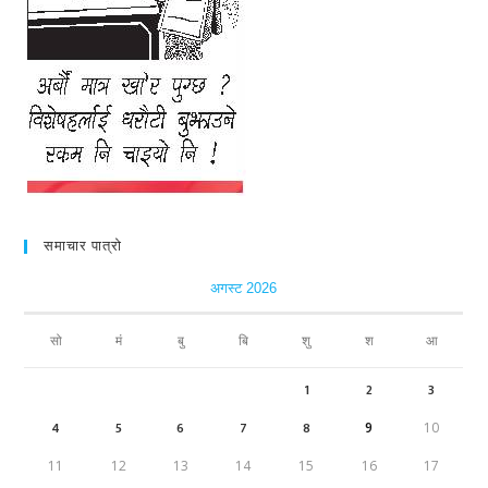
समाचार पात्रो
अगस्ट 2026
सो
मं
बु
बि
शु
श
आ
1
2
3
4
5
6
7
8
9
10
11
12
13
14
15
16
17