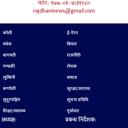
फोन : ९७७–०१–४८११०८०
rajdhaninews@gmail.com
कोशी
ई-पेपर
मधेस
बिचार
बागमती
राजनीति
गण्डकी
रोचक
लुम्बिनी
समाज
कर्णाली
सुरक्षा/अपराध
सुदूरपश्चिम
सूचना प्रविधि
शिक्षा/स्वास्थ्य
पूर्वाधार
अध्यक्ष:
प्रबन्ध निर्देशक: