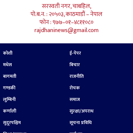
सरस्वती नगर, चाबहिल,
पो.ब.न. : २०५०३, काठमाडौं – नेपाल
फोन : ९७७–०१–४८११०८०
rajdhaninews@gmail.com
कोशी
ई-पेपर
मधेस
बिचार
बागमती
राजनीति
गण्डकी
रोचक
लुम्बिनी
समाज
कर्णाली
सुरक्षा/अपराध
सुदूरपश्चिम
सूचना प्रविधि