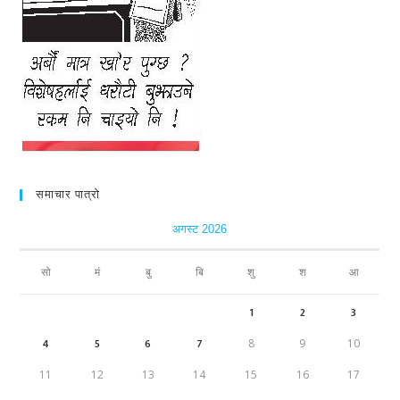
समाचार पात्रो
अगस्ट 2026
सो
मं
बु
बि
शु
श
आ
1
2
3
4
5
6
7
8
9
10
11
12
13
14
15
16
17