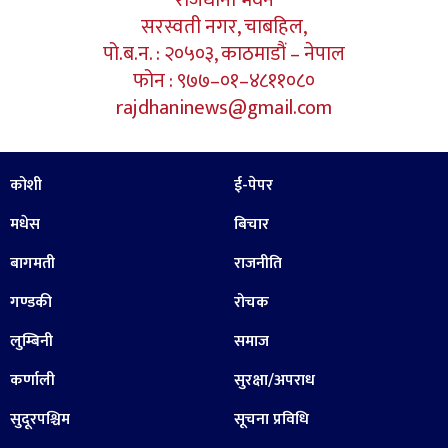
राजधानी भवन
सरस्वती नगर, चाबहिल,
पो.ब.न. : २०५०३, काठमाडौं – नेपाल
फोन : ९७७–०१–४८११०८०
rajdhaninews@gmail.com
कोशी
ई-पेपर
मधेस
बिचार
बागमती
राजनीति
गण्डकी
रोचक
लुम्बिनी
समाज
कर्णाली
सुरक्षा/अपराध
सुदूरपश्चिम
सूचना प्रविधि