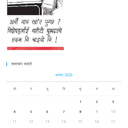
समाचार पात्रो
अगस्ट 2026
सो
मं
बु
बि
शु
श
आ
1
2
3
4
5
6
7
8
9
10
11
12
13
14
15
16
17